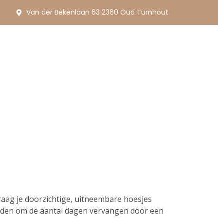
Van der Bekenlaan 63 2360 Oud Turnhout
draag je doorzichtige, uitneembare hoesjes
worden om de aantal dagen vervangen door een