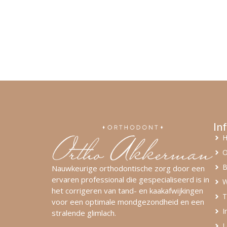
In
O
B
Nauwkeurige orthodontische zorg door een
ervaren professional die gespecialiseerd is in
W
het corrigeren van tand- en kaakafwijkingen
voor een optimale mondgezondheid en een
I
stralende glimlach.
L