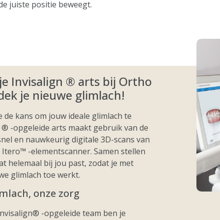
de juiste positie beweegt.
 Invisalign ® arts bij Ortho
ek je nieuwe glimlach!
e de kans om jouw ideale glimlach te
n ® -opgeleide arts maakt gebruik van de
nel en nauwkeurig digitale 3D-scans van
 Itero™ -elementscanner. Samen stellen
 helemaal bij jou past, zodat je met
e glimlach toe werkt.
imlach, onze zorg
Invisalign® -opgeleide team ben je