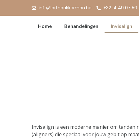
info@orthoakkerman.be
+32 14 49 07 50
Home
Behandelingen
Invisalign
Invisalign is een moderne manier om tanden re
(aligners) die speciaal voor jouw gebit op m