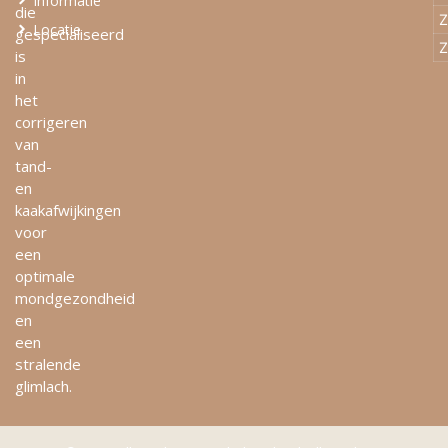
Informatie
die
Z
Locatie
gespecialiseerd
Z
is
in
het
corrigeren
van
tand-
en
kaakafwijkingen
voor
een
optimale
mondgezondheid
en
een
stralende
glimlach.