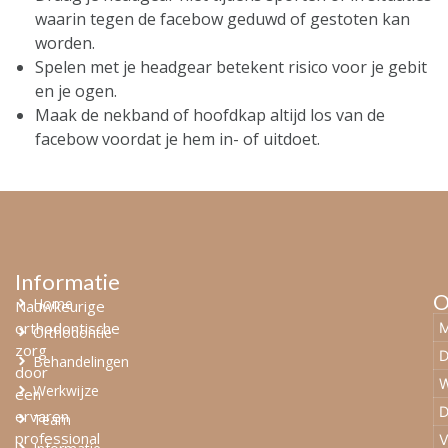
waarin tegen de facebow geduwd of gestoten kan
worden.
Spelen met je headgear betekent risico voor je gebit
en je ogen.
Maak de nekband of hoofdkap altijd los van de
facebow voordat je hem in- of uitdoet.
Informatie
O
Home
Nauwkeurige
orthodontische
M
Orthodontie
zorg
D
Behandelingen
door
W
Werkwijze
een
D
ervaren
Team
professional
V