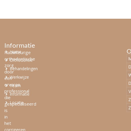
Informatie
O
Home
Nauwkeurige
orthodontische
M
Orthodontie
zorg
D
Behandelingen
door
W
Werkwijze
een
D
ervaren
Team
professional
V
Informatie
die
Z
Locatie
gespecialiseerd
Z
is
in
het
corrigeren