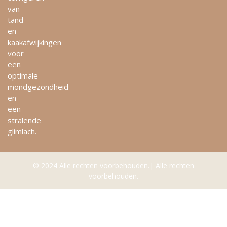
van
tand-
en
kaakafwijkingen
voor
een
optimale
mondgezondheid
en
een
stralende
glimlach.
© 2024 Alle rechten voorbehouden.| Alle rechten
voorbehouden.