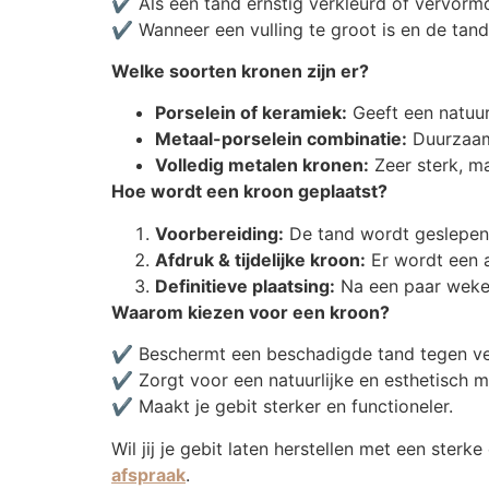
✔ Als een tand ernstig verkleurd of vervormd
✔ Wanneer een vulling te groot is en de tan
Welke soorten kronen zijn er?
Porselein of keramiek:
Geeft een natuurl
Metaal-porselein combinatie:
Duurzaam 
Volledig metalen kronen:
Zeer sterk, ma
Hoe wordt een kroon geplaatst?
Voorbereiding:
De tand wordt geslepen
Afdruk & tijdelijke kroon:
Er wordt een af
Definitieve plaatsing:
Na een paar weken
Waarom kiezen voor een kroon?
✔ Beschermt een beschadigde tand tegen ve
✔ Zorgt voor een natuurlijke en esthetisch m
✔ Maakt je gebit sterker en functioneler.
Wil jij je gebit laten herstellen met een ste
afspraak
.