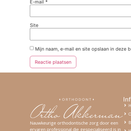
E-mail
*
Site
Mijn naam, e-mail en site opslaan in deze 
In
O
B
Nauwkeurige orthodontische zorg door een
ervaren professional die gespecialiseerd is in
W